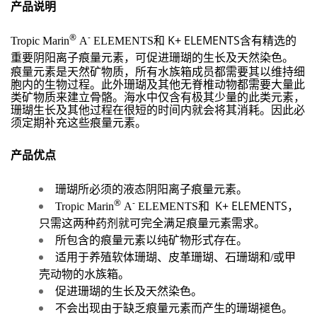
产品说明
®
-
和
K+ ELEMENTS
Tropic Marin
A
ELEMENTS
含有精选的
重要阴阳离子痕量元素，可促进珊瑚的生长及天然染色。
痕量元素是天然矿物质，所有水族箱成员都需要其以维持细
胞内的生物过程。此外珊瑚及其他无脊椎动物都需要大量此
类矿物质来建立骨骼。海水中仅含有极其少量的此类元素，
珊瑚生长及其他过程在很短的时间内就会将其消耗。因此必
须定期补充这些痕量元素。
产品优点
珊瑚所必须的液态阴
阳
离子痕量元素。
®
-
和
K+ ELEMENTS
Tropic Marin
A
ELEMENTS
，
只需这两种药剂就可完全满足痕量元素需求。
所包含的痕量元素以纯矿物形式存在。
适用于养殖软体珊瑚、皮革珊瑚、石珊瑚和
/
或甲
壳动物的水族箱。
促进珊瑚的生长及天然染色。
不会出现由于缺乏痕量元素而产生的珊瑚褪色。